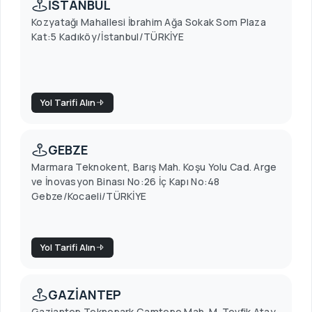
İSTANBUL
Kozyatağı Mahallesi İbrahim Ağa Sokak Som Plaza
Kat:5 Kadıköy/İstanbul/TÜRKİYE
Yol Tarifi Alın
GEBZE
Marmara Teknokent, Barış Mah. Koşu Yolu Cad. Arge
ve İnovasyon Binası No:26 İç Kapı No:48
Gebze/Kocaeli/TÜRKİYE
Yol Tarifi Alın
GAZİANTEP
Gaziantep Teknopark Çamtepe Mah. M. Tevfik Atay