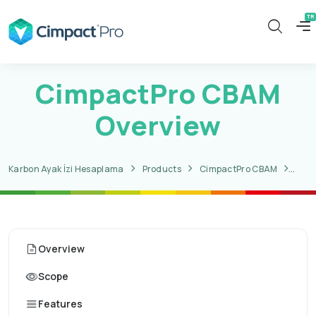
CimpactPro CBAM
Overview
Karbon Ayak İzi Hesaplama
Products
CimpactPro CBAM
Cim
Overview
Scope
Features