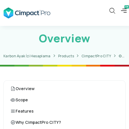
Overview
Karbon Ayak İzi Hesaplama
Products
CimpactPro CITY
Overview
Overview
Scope
Features
Why CimpactPro CITY?