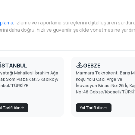
aplama
, izleme ve raporlama süreçlerini dijitalleştiren sürdürü
erini daha doğru, hızlı ve güvenilir şekilde yönetmesine yardım
İSTANBUL
GEBZE
yatağı Mahallesi İbrahim Ağa
Marmara Teknokent, Barış M
ak Som Plaza Kat:5 Kadıköy/
Koşu Yolu Cad. Arge ve
anbul/TÜRKİYE
İnovasyon Binası No:26 İç Ka
No:48 Gebze/Kocaeli/TÜRKİ
l Tarifi Alın
Yol Tarifi Alın