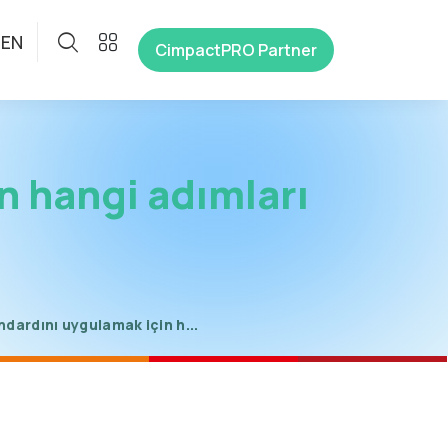
EN
CimpactPRO Partner
n hangi adımları
dardını uygulamak için h...