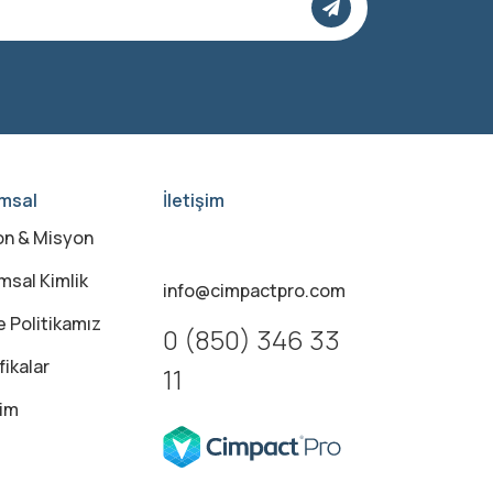
msal
İletişim
on & Misyon
msal Kimlik
info@cimpactpro.com
e Politikamız
0 (850) 346 33
fikalar
11
şim