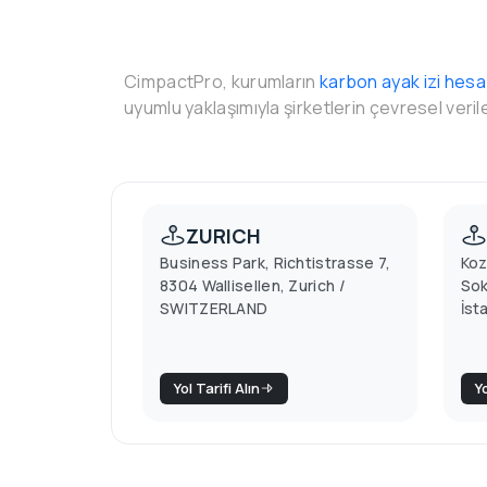
CimpactPro, kurumların
karbon ayak izi hes
uyumlu yaklaşımıyla şirketlerin çevresel veril
ZURICH
Business Park, Richtistrasse 7,
Koz
8304 Wallisellen, Zurich /
Sok
SWITZERLAND
İst
Yol Tarifi Alın
Yo