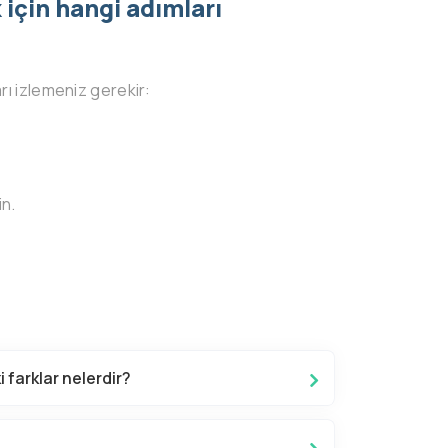
için hangi adımları
rı izlemeniz gerekir:
in.
 farklar nelerdir?