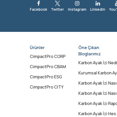
Ürünler
Öne Çıkan
Bloglarımız
CimpactPro CORP
Karbon Ayak İzi Nedir? Karbon Ayak İzi Ne Demek
CimpactPro CBAM
Kurumsal Karbon Ayak İzi Nedir?
CimpactPro ESG
Karbon Ayak İzi Nasıl Azaltılır
CimpactPro CITY
Karbon Ayak İzi Nasıl Hesaplanır
Karbon Ayak İzi Raporu Nedir
Karbon Ayak İzi Hesaplama Excel ile mi Yapılmalı, Yazılımla mı?