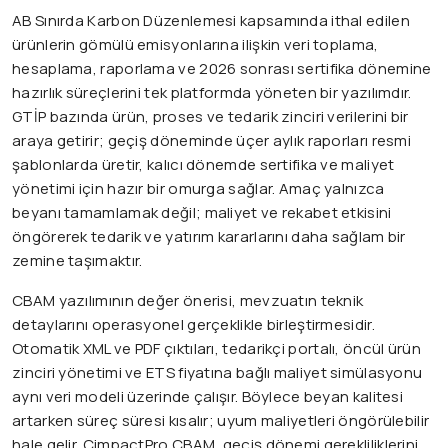
AB Sınırda Karbon Düzenlemesi kapsamında ithal edilen
ürünlerin gömülü emisyonlarına ilişkin veri toplama,
hesaplama, raporlama ve 2026 sonrası sertifika dönemine
hazırlık süreçlerini tek platformda yöneten bir yazılımdır.
GTİP bazında ürün, proses ve tedarik zinciri verilerini bir
araya getirir; geçiş döneminde üçer aylık raporları resmi
şablonlarda üretir, kalıcı dönemde sertifika ve maliyet
yönetimi için hazır bir omurga sağlar. Amaç yalnızca
beyanı tamamlamak değil; maliyet ve rekabet etkisini
öngörerek tedarik ve yatırım kararlarını daha sağlam bir
zemine taşımaktır.
CBAM yazılımının değer önerisi, mevzuatın teknik
detaylarını operasyonel gerçeklikle birleştirmesidir.
Otomatik XML ve PDF çıktıları, tedarikçi portalı, öncül ürün
zinciri yönetimi ve ETS fiyatına bağlı maliyet simülasyonu
aynı veri modeli üzerinde çalışır. Böylece beyan kalitesi
artarken süreç süresi kısalır; uyum maliyetleri öngörülebilir
hale gelir. CimpactPro CBAM, geçiş dönemi gerekliliklerini