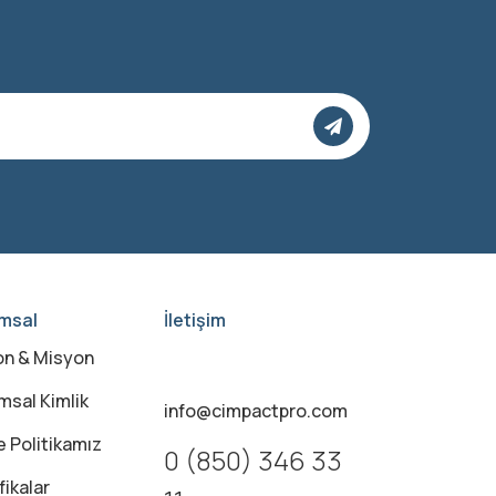
msal
İletişim
on & Misyon
msal Kimlik
info@cimpactpro.com
e Politikamız
0 (850) 346 33
fikalar