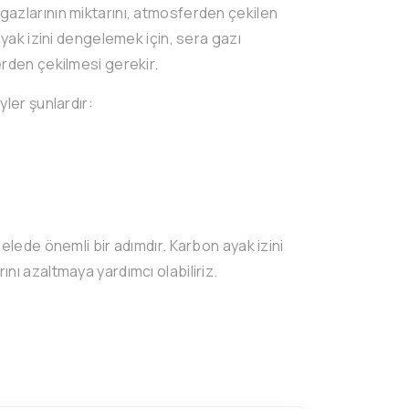
azlarının miktarını, atmosferden çekilen
ayak izini dengelemek için, sera gazı
erden çekilmesi gerekir.
ler şunlardır:
elede önemli bir adımdır. Karbon ayak izini
nı azaltmaya yardımcı olabiliriz.