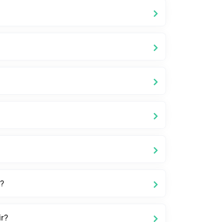
r?
ir?