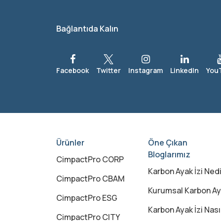
Bağlantıda Kalın
Ürünler
Öne Çıkan
Bloglarımız
CimpactPro CORP
Karbon Ayak İzi Nedir? Karbon Ayak İzi Ne Demek
CimpactPro CBAM
Kurumsal Karbon Ayak İzi Nedir?
CimpactPro ESG
Karbon Ayak İzi Nasıl Azaltılır
CimpactPro CITY