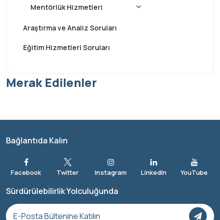
Mentörlük Hizmetleri
Karbon Ayak İzi Mentörlüğü Soruları
Araştırma ve Analiz Soruları
CBAM Raporu Mentörlüğü
Eğitim Hizmetleri Soruları
LCA Mentörlüğü
Su Ayak İzi Mentörlüğü
Merak Edilenler
Sürdürülebilirlik Raporlama (GRI) Mentörlüğü
Bağlantıda Kalın
Sürdürülebilirlik Yolculuğunda