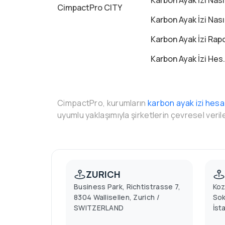
Karbon Ayak İzi Nasıl Azaltılır
CimpactPro CITY
Karbon Ayak İzi Nasıl Hesaplanır
Karbon Ayak İzi Raporu Nedir
Karbon Ayak İzi Hesaplama Excel ile mi Yapılmalı, Yazılımla mı?
CimpactPro, kurumların
karbon ayak izi hes
uyumlu yaklaşımıyla şirketlerin çevresel veril
ZURICH
Business Park, Richtistrasse 7,
Koz
8304 Wallisellen, Zurich /
Sok
SWITZERLAND
İst