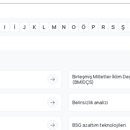
I
İ
J
K
L
M
N
O
Ö
P
R
S
Ş
Birleşmiş Milletler İklim D
(BMİDÇS)
Belirsizlik analizi
BSG azaltım teknolojileri