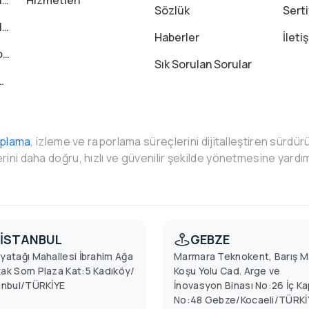
?
Hizmetleri
Sözlük
Serti
?
Haberler
İleti
?
Sık Sorulan Sorular
aplama
, izleme ve raporlama süreçlerini dijitalleştiren sürdürü
erini daha doğru, hızlı ve güvenilir şekilde yönetmesine yardım
İSTANBUL
GEBZE
yatağı Mahallesi İbrahim Ağa
Marmara Teknokent, Barış M
ak Som Plaza Kat:5 Kadıköy/
Koşu Yolu Cad. Arge ve
anbul/TÜRKİYE
İnovasyon Binası No:26 İç Ka
No:48 Gebze/Kocaeli/TÜRKİ