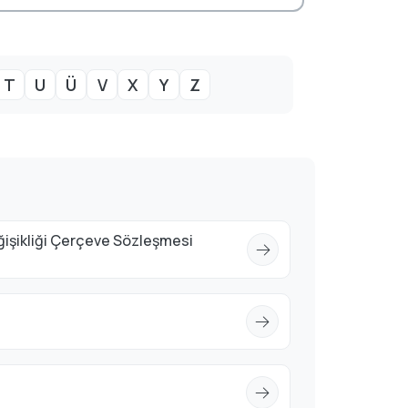
T
U
Ü
V
X
Y
Z
eğişikliği Çerçeve Sözleşmesi