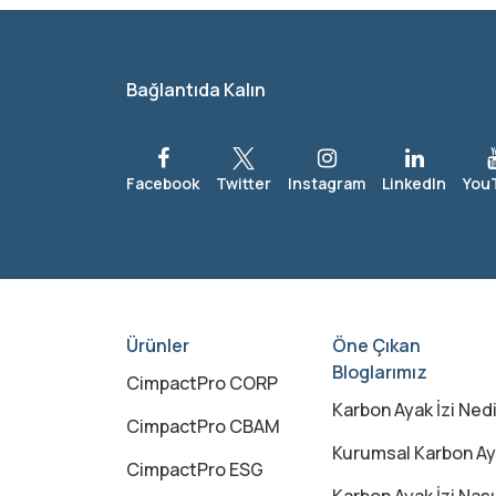
Bağlantıda Kalın
Ürünler
Öne Çıkan
Bloglarımız
CimpactPro CORP
Karbon Ayak İzi Nedir? Karbon Ayak İzi Ne Demek
CimpactPro CBAM
Kurumsal Karbon Ayak İzi Nedir?
CimpactPro ESG