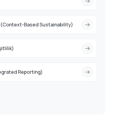
k (Context-Based Sustainability)
tlilik)
egrated Reporting)