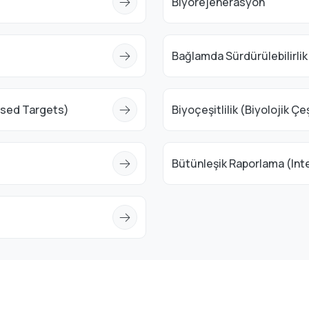
Biyorejenerasyon
Bağlamda Sürdürülebilirli
Based Targets)
Biyoçeşitlilik (Biyolojik Çeşi
Bütünleşik Raporlama (Int