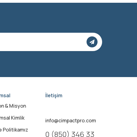
msal
İletişim
on & Misyon
msal Kimlik
info@cimpactpro.com
e Politikamız
0 (850) 346 33