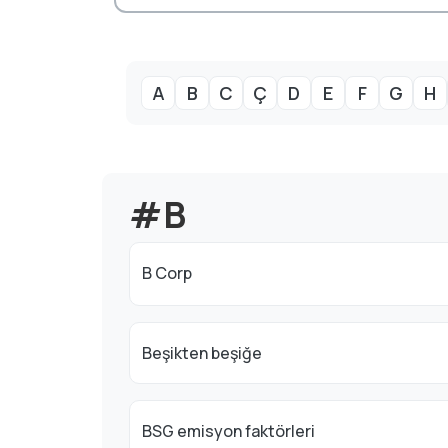
A
B
C
Ç
D
E
F
G
H
#B
B Corp
Beşikten beşiğe
BSG emisyon faktörleri