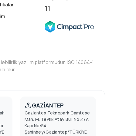
fikalar
11
şim
lebilirlik yazılım platformudur. ISO 14064-1
cı olur.
GAZİANTEP
ah.
Gaziantep Teknopark Çamtepe
Mah. M. Tevfik Atay Bul. No:4/A
pı
Kapı No:54
YE
Şahinbey/Gaziantep/TÜRKİYE