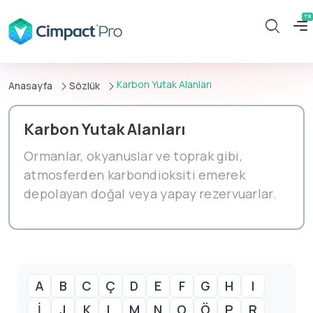
Karbon Yutak Alanları
Anasayfa
Sözlük
Karbon Yutak Alanları
Ormanlar, okyanuslar ve toprak gibi,
atmosferden karbondioksiti emerek
depolayan doğal veya yapay rezervuarlar.
A
B
C
Ç
D
E
F
G
H
I
İ
J
K
L
M
N
O
Ö
P
R