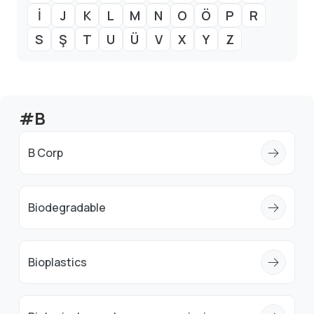
İ
J
K
L
M
N
O
Ö
P
R
S
Ş
T
U
Ü
V
X
Y
Z
#B
B Corp
Biodegradable
Bioplastics