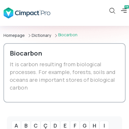
Biocarbon
Homepage
Dictionary
Biocarbon
It is carbon resulting from biological
processes. For example, forests, soils and
oceans are important stores of biological
carbon
A
B
C
Ç
D
E
F
G
H
I