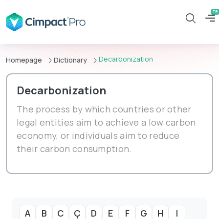
Decarbonization
Homepage
Dictionary
Decarbonization
The process by which countries or other
legal entities aim to achieve a low carbon
economy, or individuals aim to reduce
their carbon consumption.
A
B
C
Ç
D
E
F
G
H
I