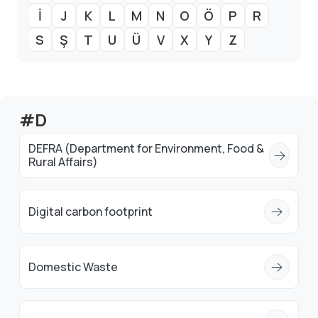
İ
J
K
L
M
N
O
Ö
P
R
S
Ş
T
U
Ü
V
X
Y
Z
#D
DEFRA (Department for Environment, Food &
Rural Affairs)
Digital carbon footprint
Domestic Waste