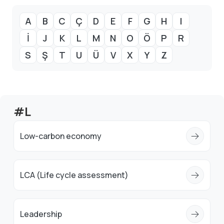
A
B
C
Ç
D
E
F
G
H
I
İ
J
K
L
M
N
O
Ö
P
R
S
Ş
T
U
Ü
V
X
Y
Z
#L
Low-carbon economy
LCA (Life cycle assessment)
Leadership