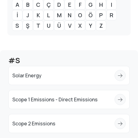
A
B
C
Ç
D
E
F
G
H
I
İ
J
K
L
M
N
O
Ö
P
R
S
Ş
T
U
Ü
V
X
Y
Z
#S
Solar Energy
Scope 1 Emissions - Direct Emissions
Scope 2 Emissions